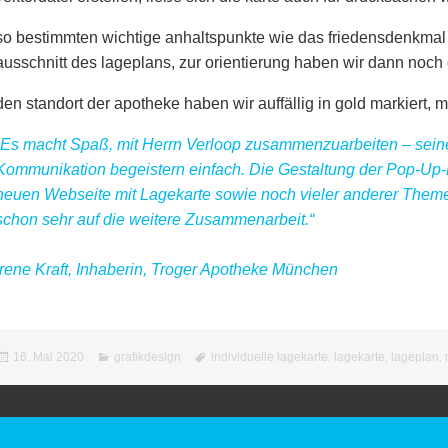
so bestimmten wichtige anhaltspunkte wie das friedensdenkmal 
ausschnitt des lageplans, zur orientierung haben wir dann noch 
den standort der apotheke haben wir auffällig in gold markiert, 
„Es macht Spaß, mit Herrn Verloop zusammenzuarbeiten – seine
Kommunikation begeistern einfach.
Die Gestaltung der Pop-Up-K
neuen Webseite mit Lagekarte sowie noch vieler anderer Themen 
schon sehr auf die weitere Zusammenarbeit.“
Irene Kraft, Inhaberin, Troger Apotheke München
Veröffentlicht
Kategorien
Schlagwörter
16. Mai 2020
grafikdesign
individuelle lagekarte
,
lagekarte
,
lageplan
,
am