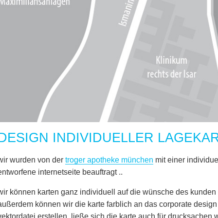
DESIGN INDIVIDUELLER LAGEKA
wir wurden von der
troger apotheke münchen
mit einer individue
entworfene internetseite beauftragt ..
wir können karten ganz individuell auf die wünsche des kunden 
außerdem können wir die karte farblich an das corporate desig
vektordatei erstellen, ließe sich die karte auch für drucksachen 